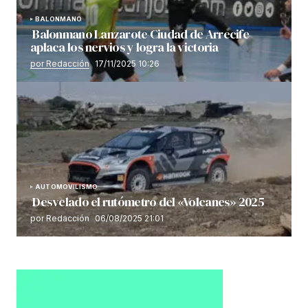
BALONMANO
Balonmano Lanzarote Ciudad de Arrecife
aplaca los nervios y logra la victoria
por Redacción
17/11/2025 10:26
AUTOMOVILISMO
Desvelado el rutómetro del «Volcanes» 2025
por Redacción
06/08/2025 21:01