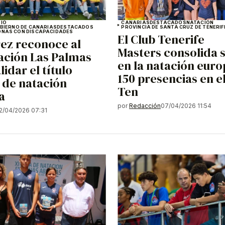
IO
CANARIAS
DESTACADOS
NATACIÓN
OBIERNO DE CANARIAS
DESTACADOS
PROVINCIA DE SANTA CRUZ DE TENERIF
NAS CON DISCAPACIDADES
El Club Tenerife
rez reconoce al
Masters consolida 
ación Las Palmas
en la natación eur
lidar el título
150 presencias en e
 de natación
Ten
a
por
Redacción
07/04/2026 11:54
2/04/2026 07:31