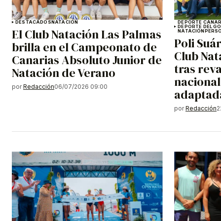
DESTACADOS
NATACIÓN
DEPORTE CANAR
DEPORTE DEL G
El Club Natación Las Palmas
NATACIÓN
PERSO
Poli Suá
brilla en el Campeonato de
Club Nat
Canarias Absoluto Junior de
tras reva
Natación de Verano
nacional
por
Redacción
06/07/2026 09:00
adaptad
por
Redacción
2