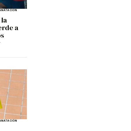
A
NATACIÓN
 la
erde a
os
7
A
NATACIÓN