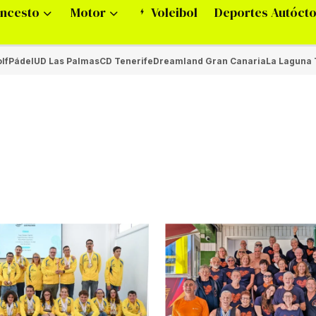
ncesto
Motor
Voleibol
Deportes Autóct
lf
Pádel
UD Las Palmas
CD Tenerife
Dreamland Gran Canaria
La Laguna 