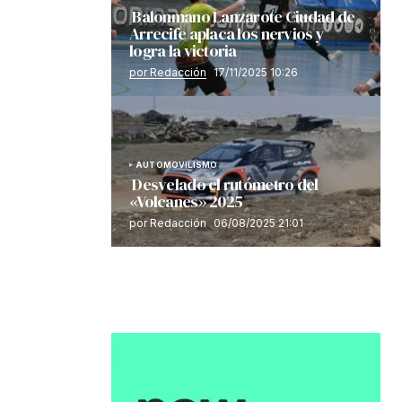
Balonmano Lanzarote Ciudad de
Arrecife aplaca los nervios y
logra la victoria
por Redacción
17/11/2025 10:26
AUTOMOVILISMO
Desvelado el rutómetro del
«Volcanes» 2025
por Redacción
06/08/2025 21:01