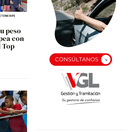
E
TENERIFE
su peso
opea con
l Top