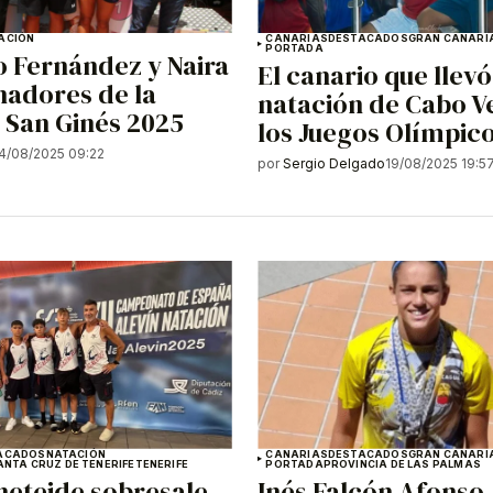
ACIÓN
CANARIAS
DESTACADOS
GRAN CANARI
PORTADA
 Fernández y Naira
El canario que llevó
nadores de la
natación de Cabo V
 San Ginés 2025
los Juegos Olímpic
4/08/2025 09:22
por
Sergio Delgado
19/08/2025 19:5
ACADOS
NATACIÓN
CANARIAS
DESTACADOS
GRAN CANARI
ANTA CRUZ DE TENERIFE
TENERIFE
PORTADA
PROVINCIA DE LAS PALMAS
neteide sobresale
Inés Falcón Afonso,