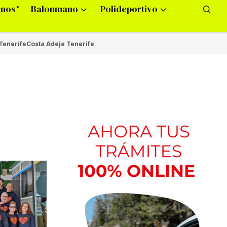
onos
Balonmano
Polideportivo
Tenerife
Costa Adeje Tenerife