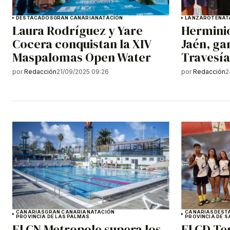
DESTACADOS
GRAN CANARIA
NATACIÓN
LANZAROTE
NAT
Laura Rodríguez y Yare
Herminio
Cocera conquistan la XIV
Jaén, ga
Maspalomas Open Water
Travesía
por
Redacción
21/09/2025 09:26
por
Redacción
2
CANARIAS
GRAN CANARIA
NATACIÓN
CANARIAS
DEST
PROVINCIA DE LAS PALMAS
PROVINCIA DE S
El CN Metropole supera los
El CD Te