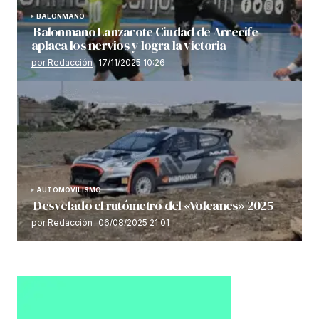
BALONMANO
Balonmano Lanzarote Ciudad de Arrecife
aplaca los nervios y logra la victoria
por Redacción
17/11/2025 10:26
AUTOMOVILISMO
Desvelado el rutómetro del «Volcanes» 2025
por Redacción
06/08/2025 21:01