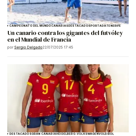
CAMPEONATO DEL MUNDO
CANARIAS
DESTACADOS
PORTADA
TENERIFE
Un canario contra los gigantes del futvóley
en el Mundial de Francia
por
Sergio Delgado
22/07/2025 17:45
DESTACADOS
GRAN CANARIA
HEIDELBERG-VOLKSWAGEN
VOLEIBOL