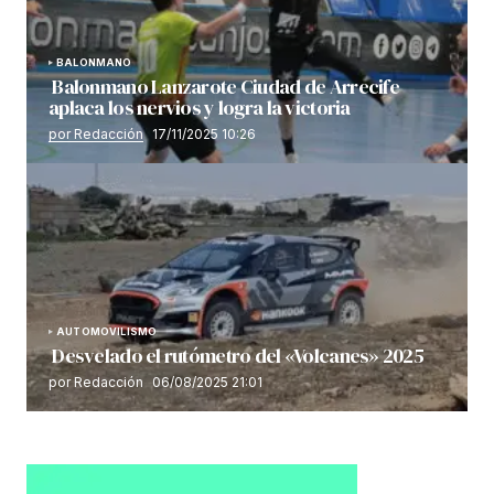
BALONMANO
Balonmano Lanzarote Ciudad de Arrecife
aplaca los nervios y logra la victoria
por Redacción
17/11/2025 10:26
AUTOMOVILISMO
Desvelado el rutómetro del «Volcanes» 2025
por Redacción
06/08/2025 21:01