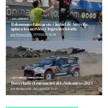
BALONMANO
Balonmano Lanzarote Ciudad de Arrecife
aplaca los nervios y logra la victoria
por Redacción
17/11/2025 10:26
AUTOMOVILISMO
Desvelado el rutómetro del «Volcanes» 2025
por Redacción
06/08/2025 21:01