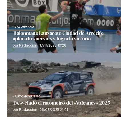
BALONMANO
Balonmano Lanzarote Ciudad de Arrecife
aplaca los nervios y logra la victoria
por Redacción
17/11/2025 10:26
AUTOMOVILISMO
Desvelado el rutómetro del «Volcanes» 2025
por Redacción
06/08/2025 21:01