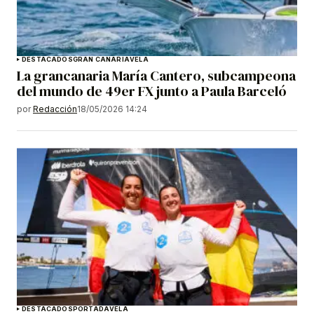
DESTACADOS
GRAN CANARIA
VELA
La grancanaria María Cantero, subcampeona
del mundo de 49er FX junto a Paula Barceló
por
Redacción
18/05/2026 14:24
DESTACADOS
PORTADA
VELA