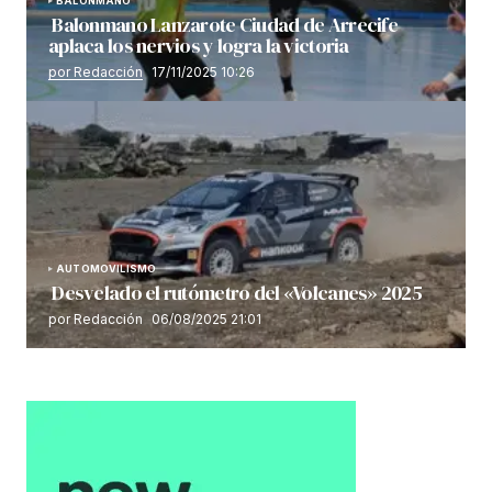
BALONMANO
Balonmano Lanzarote Ciudad de Arrecife
aplaca los nervios y logra la victoria
por Redacción
17/11/2025 10:26
AUTOMOVILISMO
Desvelado el rutómetro del «Volcanes» 2025
por Redacción
06/08/2025 21:01