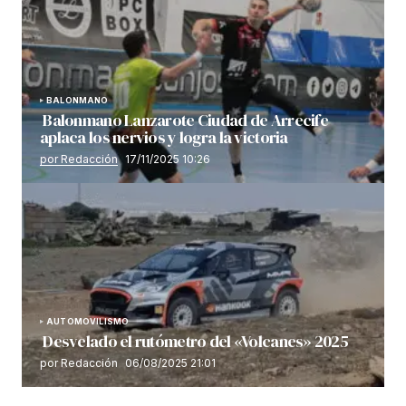
BALONMANO
Balonmano Lanzarote Ciudad de Arrecife
aplaca los nervios y logra la victoria
por Redacción
17/11/2025 10:26
AUTOMOVILISMO
Desvelado el rutómetro del «Volcanes» 2025
por Redacción
06/08/2025 21:01