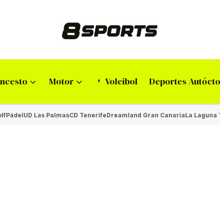
ncesto
Motor
Voleibol
Deportes Autóct
lf
Pádel
UD Las Palmas
CD Tenerife
Dreamland Gran Canaria
La Laguna 