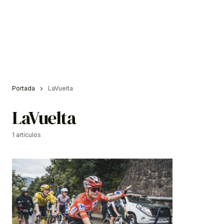
Portada
LaVuelta
LaVuelta
1 artículos