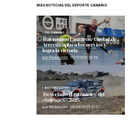
MÁS NOTICIAS DEL DEPORTE CANARIO
BALONMANO
Balonmano Lanzarote Ciudad de
Arrecife aplaca los nervios y
logra la victoria
por Redacción
17/11/2025 10:26
AUTOMOVILISMO
Desvelado el rutómetro del
«Volcanes» 2025
por Redacción
06/08/2025 21:01