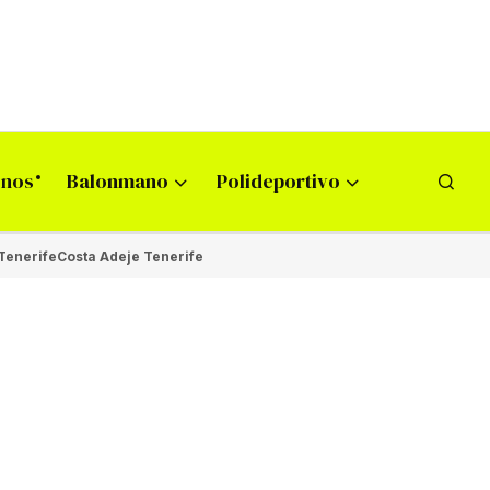
onos
Balonmano
Polideportivo
Tenerife
Costa Adeje Tenerife