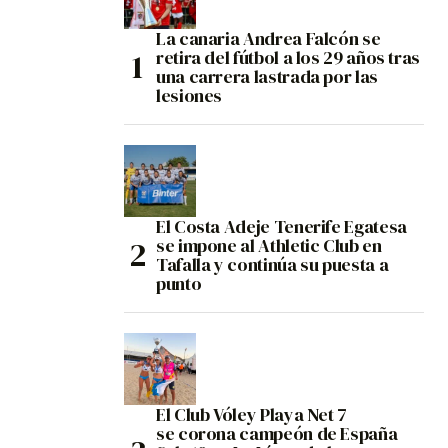
La canaria Andrea Falcón se
retira del fútbol a los 29 años tras
una carrera lastrada por las
lesiones
El Costa Adeje Tenerife Egatesa
se impone al Athletic Club en
Tafalla y continúa su puesta a
punto
El Club Vóley Playa Net 7
se corona campeón de España