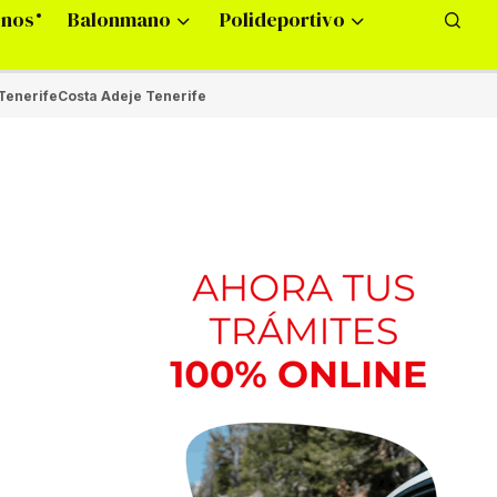
onos
Balonmano
Polideportivo
Tenerife
Costa Adeje Tenerife