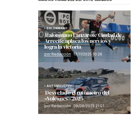
BALONMANO
Balonmano Lanzarote Ciudad de
Arrecife aplaca los nervios y
logra la victoria
por Redacción
17/11/2025 10:26
AUTOMOVILISMO
Desvelado el rutómetro del
«Volcanes» 2025
por Redacción
06/08/2025 21:01