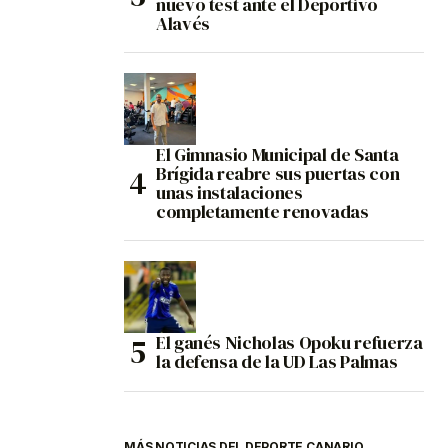
nuevo test ante el Deportivo
Alavés
El Gimnasio Municipal de Santa
Brígida reabre sus puertas con
unas instalaciones
completamente renovadas
El ganés Nicholas Opoku refuerza
la defensa de la UD Las Palmas
MÁS NOTICIAS DEL DEPORTE CANARIO