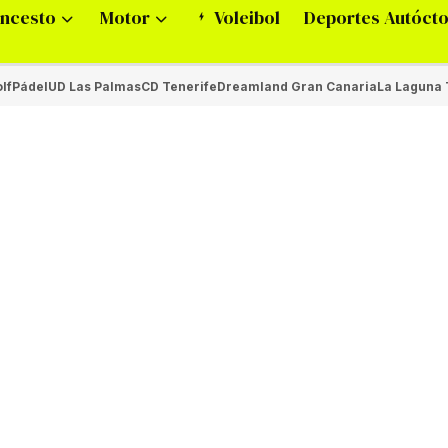
ncesto
Motor
Voleibol
Deportes Autóct
lf
Pádel
UD Las Palmas
CD Tenerife
Dreamland Gran Canaria
La Laguna 