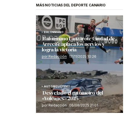
MÁS NOTICIAS DEL DEPORTE CANARIO
BALONMANO
Balonmano Lanzarote Ciudad de
Arrecife aplaca los nervios y
logra la victoria
por Redacción
17/11/2025 10:26
AUTOMOVILISMO
Desvelado el rutómetro del
«Volcanes» 2025
por Redacción
06/08/2025 21:01