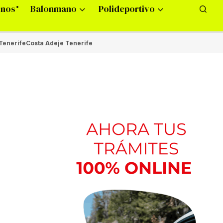
onos
Balonmano
Polideportivo
Tenerife
Costa Adeje Tenerife