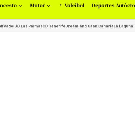
ncesto
Motor
Voleibol
Deportes Autóct
lf
Pádel
UD Las Palmas
CD Tenerife
Dreamland Gran Canaria
La Laguna 