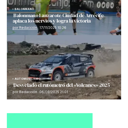
BALONMANO
Balonmano Lanzarote Ciudad de Arrecife
aplaca los nervios y logra la victoria
por Redacción
17/11/2025 10:26
AUTOMOVILISMO
Desvelado el rutómetro del «Volcanes» 2025
por Redacción
06/08/2025 21:01