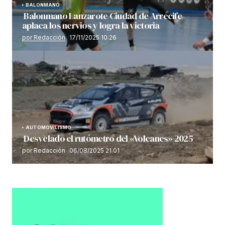
BALONMANO
Balonmano Lanzarote Ciudad de Arrecife
aplaca los nervios y logra la victoria
por Redacción
17/11/2025 10:26
AUTOMOVILISMO
Desvelado el rutómetro del «Volcanes» 2025
por Redacción
06/08/2025 21:01