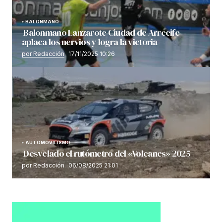
BALONMANO
Balonmano Lanzarote Ciudad de Arrecife
aplaca los nervios y logra la victoria
por Redacción
17/11/2025 10:26
AUTOMOVILISMO
Desvelado el rutómetro del «Volcanes» 2025
por Redacción
06/08/2025 21:01