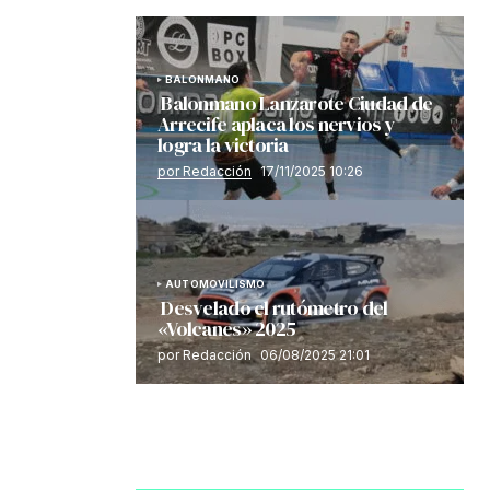
BALONMANO
Balonmano Lanzarote Ciudad de
Arrecife aplaca los nervios y
logra la victoria
por Redacción
17/11/2025 10:26
AUTOMOVILISMO
Desvelado el rutómetro del
«Volcanes» 2025
por Redacción
06/08/2025 21:01