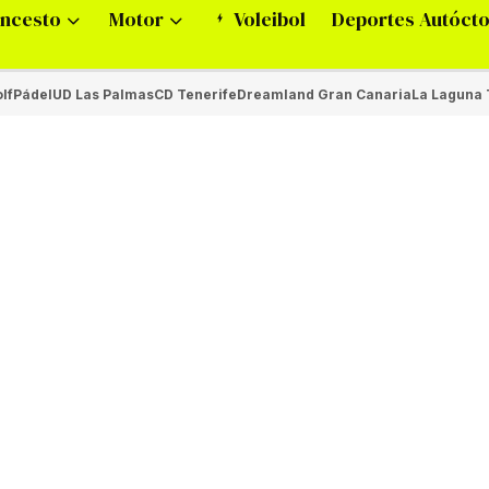
ncesto
Motor
Voleibol
Deportes Autóct
lf
Pádel
UD Las Palmas
CD Tenerife
Dreamland Gran Canaria
La Laguna 