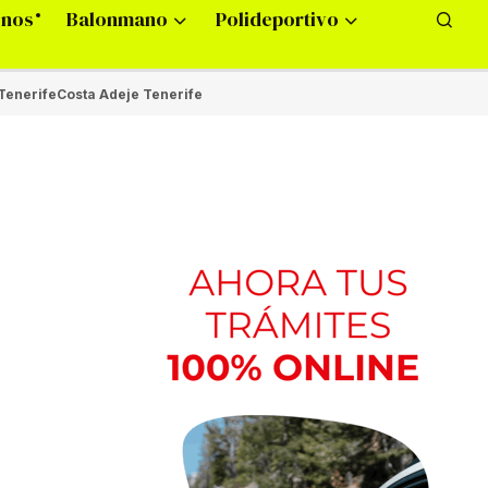
onos
Balonmano
Polideportivo
Tenerife
Costa Adeje Tenerife