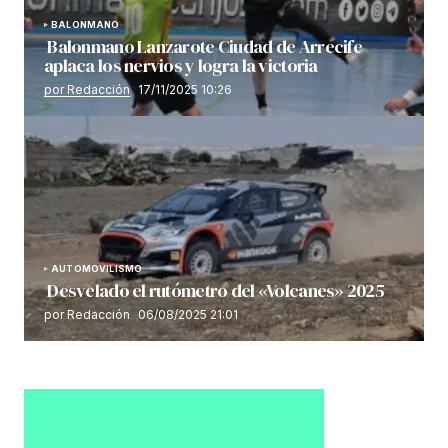
BALONMANO
Balonmano Lanzarote Ciudad de Arrecife
aplaca los nervios y logra la victoria
por Redacción
17/11/2025 10:26
AUTOMOVILISMO
Desvelado el rutómetro del «Volcanes» 2025
por Redacción
06/08/2025 21:01