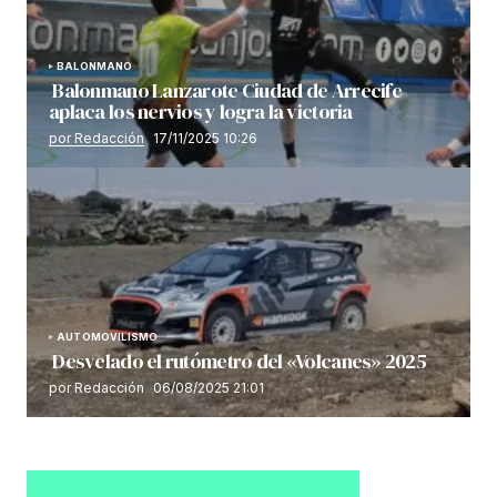
BALONMANO
Balonmano Lanzarote Ciudad de Arrecife
aplaca los nervios y logra la victoria
por Redacción
17/11/2025 10:26
AUTOMOVILISMO
Desvelado el rutómetro del «Volcanes» 2025
por Redacción
06/08/2025 21:01