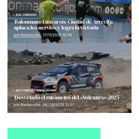
BALONMANO
Balonmano Lanzarote Ciudad de Arrecife
aplaca los nervios y logra la victoria
por Redacción
17/11/2025 10:26
AUTOMOVILISMO
Desvelado el rutómetro del «Volcanes» 2025
por Redacción
06/08/2025 21:01