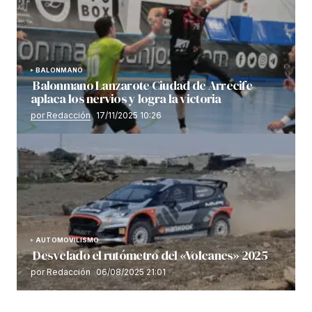
BALONMANO
Balonmano Lanzarote Ciudad de Arrecife
aplaca los nervios y logra la victoria
por Redacción
17/11/2025 10:26
AUTOMOVILISMO
Desvelado el rutómetro del «Volcanes» 2025
por Redacción
06/08/2025 21:01