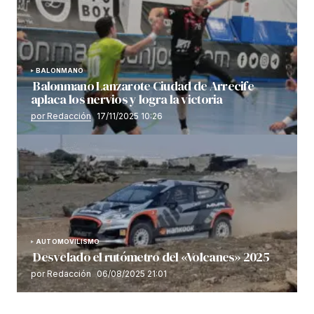
BALONMANO
Balonmano Lanzarote Ciudad de Arrecife
aplaca los nervios y logra la victoria
por Redacción
17/11/2025 10:26
AUTOMOVILISMO
Desvelado el rutómetro del «Volcanes» 2025
por Redacción
06/08/2025 21:01