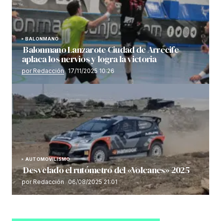
BALONMANO
Balonmano Lanzarote Ciudad de Arrecife
aplaca los nervios y logra la victoria
por Redacción
17/11/2025 10:26
AUTOMOVILISMO
Desvelado el rutómetro del «Volcanes» 2025
por Redacción
06/08/2025 21:01