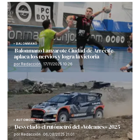
BALONMANO
Balonmano Lanzarote Ciudad de Arrecife
aplaca los nervios y logra la victoria
por Redacción
17/11/2025 10:26
AUTOMOVILISMO
Desvelado el rutómetro del «Volcanes» 2025
por Redacción
06/08/2025 21:01