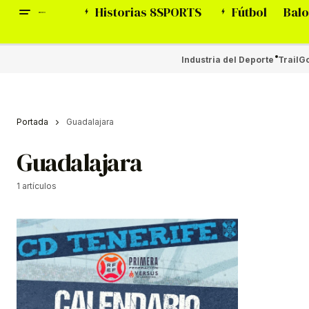
Historias 8SPORTS
Fútbol
Balo
Industria del Deporte
Trail
Go
Portada
Guadalajara
Guadalajara
1 artículos