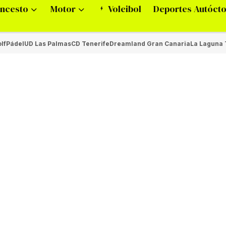
ncesto
Motor
Voleibol
Deportes Autóct
lf
Pádel
UD Las Palmas
CD Tenerife
Dreamland Gran Canaria
La Laguna 