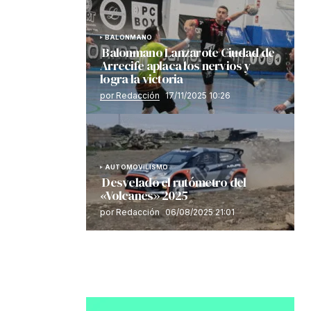
BALONMANO
Balonmano Lanzarote Ciudad de
Arrecife aplaca los nervios y
logra la victoria
por Redacción
17/11/2025 10:26
AUTOMOVILISMO
Desvelado el rutómetro del
«Volcanes» 2025
por Redacción
06/08/2025 21:01