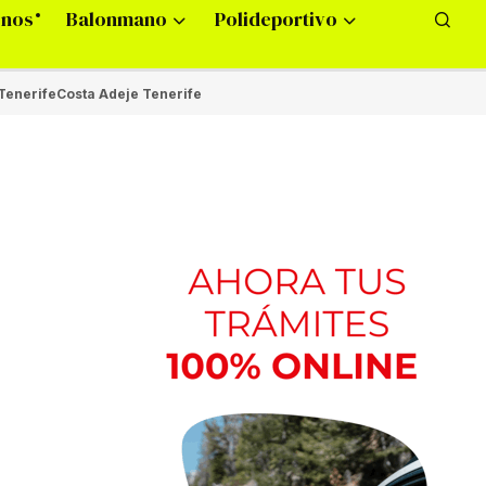
onos
Balonmano
Polideportivo
Tenerife
Costa Adeje Tenerife