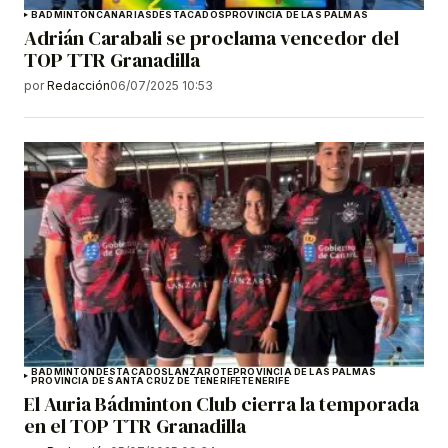
BADMINTÓN
CANARIAS
DESTACADOS
PROVINCIA DE LAS PALMAS
Adrián Carabali se proclama vencedor del
TOP TTR Granadilla
por
Redacción
06/07/2025 10:53
BADMINTÓN
DESTACADOS
LANZAROTE
PROVINCIA DE LAS PALMAS
PROVINCIA DE SANTA CRUZ DE TENERIFE
TENERIFE
El Auria Bádminton Club cierra la temporada
en el TOP TTR Granadilla