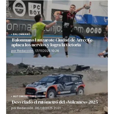
BALONMANO
Balonmano Lanzarote Ciudad de Arrecife
aplaca los nervios y logra la victoria
por Redacción
17/11/2025 10:26
AUTOMOVILISMO
Desvelado el rutómetro del «Volcanes» 2025
por Redacción
06/08/2025 21:01