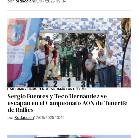
por
Redacción
05/07/2025 09:34
AUTOMOVILISMO
DESTACADOS
MOTOR
TENERIFE
Sergio Fuentes y Teco Hernández se
escapan en el Campeonato AON de Tenerife
de Rallies
por
Redacción
17/06/2025 13:45