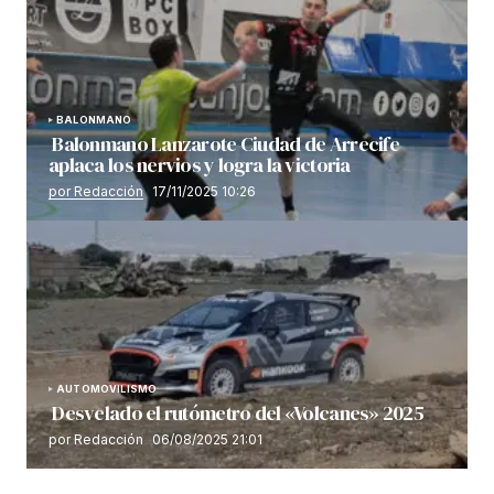
BALONMANO
Balonmano Lanzarote Ciudad de Arrecife
aplaca los nervios y logra la victoria
por Redacción
17/11/2025 10:26
AUTOMOVILISMO
Desvelado el rutómetro del «Volcanes» 2025
por Redacción
06/08/2025 21:01