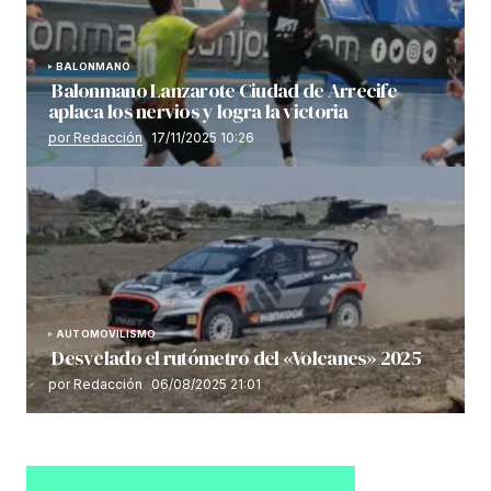
BALONMANO
Balonmano Lanzarote Ciudad de Arrecife
aplaca los nervios y logra la victoria
por Redacción
17/11/2025 10:26
AUTOMOVILISMO
Desvelado el rutómetro del «Volcanes» 2025
por Redacción
06/08/2025 21:01