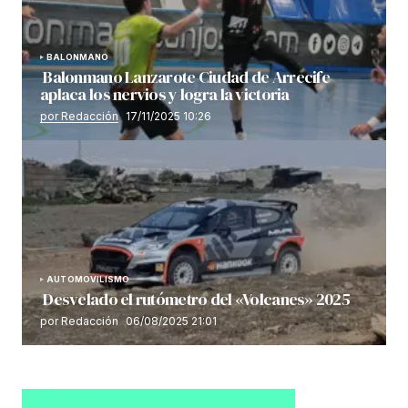
BALONMANO
Balonmano Lanzarote Ciudad de Arrecife
aplaca los nervios y logra la victoria
por Redacción
17/11/2025 10:26
AUTOMOVILISMO
Desvelado el rutómetro del «Volcanes» 2025
por Redacción
06/08/2025 21:01