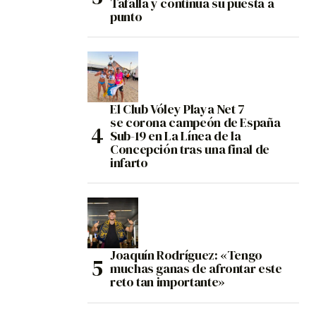
Tafalla y continúa su puesta a
punto
El Club Vóley Playa Net 7
se corona campeón de España
Sub-19 en La Línea de la
Concepción tras una final de
infarto
Joaquín Rodríguez: «Tengo
muchas ganas de afrontar este
reto tan importante»