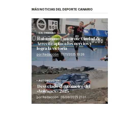
MÁS NOTICIAS DEL DEPORTE CANARIO
BALONMANO
Balonmano Lanzarote Ciudad de
Arrecife aplaca los nervios y
logra la victoria
por Redacción
17/11/2025 10:26
AUTOMOVILISMO
Desvelado el rutómetro del
«Volcanes» 2025
por Redacción
06/08/2025 21:01