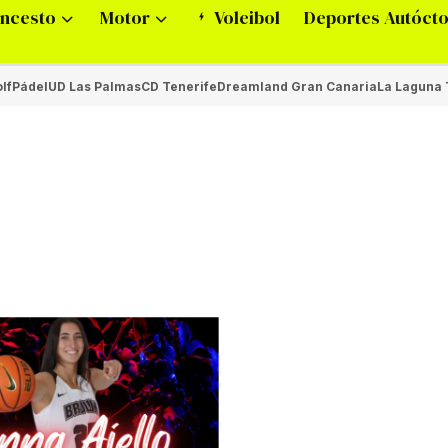
ncesto
Motor
Voleibol
Deportes Autóct
lf
Pádel
UD Las Palmas
CD Tenerife
Dreamland Gran Canaria
La Laguna 