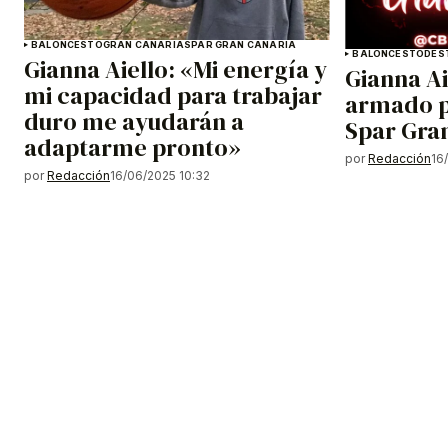
BALONCESTO
GRAN CANARIA
SPAR GRAN CANARIA
BALONCESTO
DES
Gianna Aiello: «Mi energía y
Gianna A
mi capacidad para trabajar
armado p
duro me ayudarán a
Spar Gra
adaptarme pronto»
por
Redacción
16
por
Redacción
16/06/2025 10:32