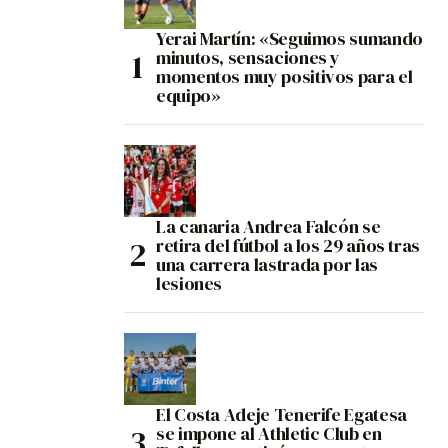
Yerai Martín: «Seguimos sumando
minutos, sensaciones y
momentos muy positivos para el
equipo»
La canaria Andrea Falcón se
retira del fútbol a los 29 años tras
una carrera lastrada por las
lesiones
El Costa Adeje Tenerife Egatesa
se impone al Athletic Club en