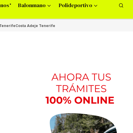
onos
Balonmano
Polideportivo
Tenerife
Costa Adeje Tenerife