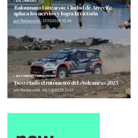
BALONMANO
Balonmano Lanzarote Ciudad de Arrecife
aplaca los nervios y logra la victoria
por Redacción
17/11/2025 10:26
AUTOMOVILISMO
Desvelado el rutómetro del «Volcanes» 2025
por Redacción
06/08/2025 21:01