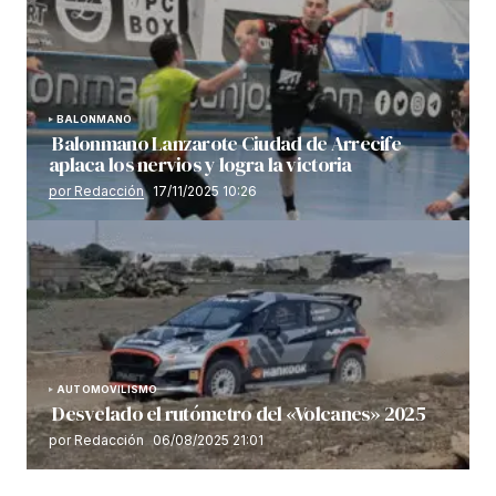
BALONMANO
Balonmano Lanzarote Ciudad de Arrecife
aplaca los nervios y logra la victoria
por Redacción
17/11/2025 10:26
AUTOMOVILISMO
Desvelado el rutómetro del «Volcanes» 2025
por Redacción
06/08/2025 21:01