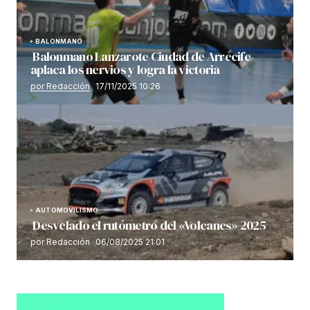
BALONMANO
Balonmano Lanzarote Ciudad de Arrecife
aplaca los nervios y logra la victoria
por Redacción
17/11/2025 10:26
AUTOMOVILISMO
Desvelado el rutómetro del «Volcanes» 2025
por Redacción
06/08/2025 21:01