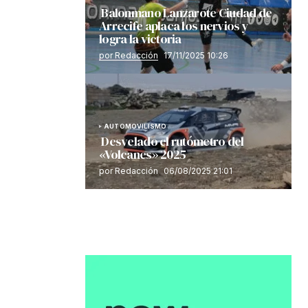
Balonmano Lanzarote Ciudad de
Arrecife aplaca los nervios y
logra la victoria
por Redacción
17/11/2025 10:26
AUTOMOVILISMO
Desvelado el rutómetro del
«Volcanes» 2025
por Redacción
06/08/2025 21:01