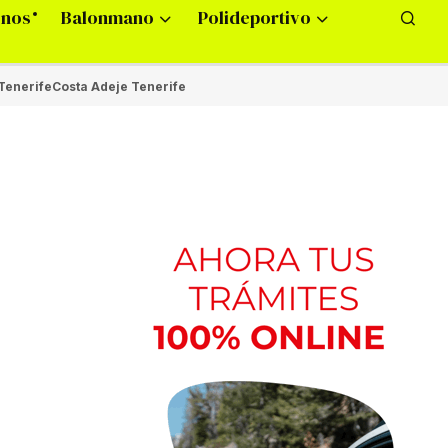
onos
Balonmano
Polideportivo
Tenerife
Costa Adeje Tenerife