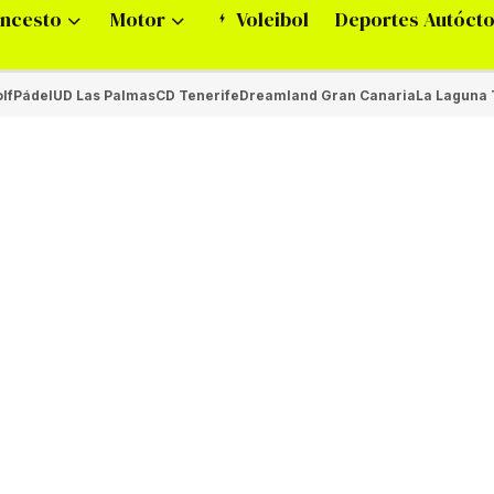
ncesto
Motor
Voleibol
Deportes Autóct
lf
Pádel
UD Las Palmas
CD Tenerife
Dreamland Gran Canaria
La Laguna 