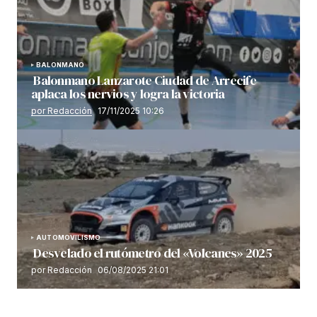
BALONMANO
Balonmano Lanzarote Ciudad de Arrecife
aplaca los nervios y logra la victoria
por Redacción
17/11/2025 10:26
AUTOMOVILISMO
Desvelado el rutómetro del «Volcanes» 2025
por Redacción
06/08/2025 21:01