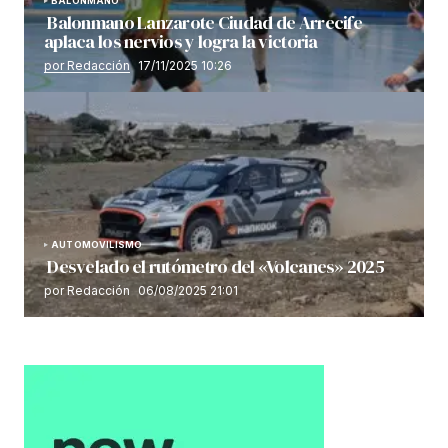
BALONMANO
Balonmano Lanzarote Ciudad de Arrecife
aplaca los nervios y logra la victoria
por Redacción
17/11/2025 10:26
AUTOMOVILISMO
Desvelado el rutómetro del «Volcanes» 2025
por Redacción
06/08/2025 21:01