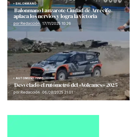
BALONMANO
Balonmano Lanzarote Ciudad de Arrecife
aplaca los nervios y logra la victoria
por Redacción
17/11/2025 10:26
AUTOMOVILISMO
Desvelado el rutómetro del «Volcanes» 2025
por Redacción
06/08/2025 21:01