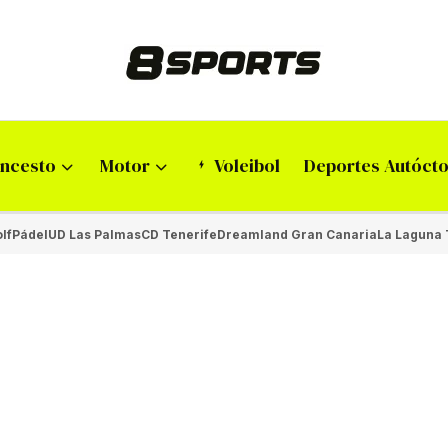
ncesto
Motor
Voleibol
Deportes Autóct
lf
Pádel
UD Las Palmas
CD Tenerife
Dreamland Gran Canaria
La Laguna 