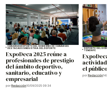
CANARIAS
DEPORTE DEL GOBIERNO DE CANARIAS
DESTACADOS
INDUSTRIA DEL DEPORTE
DEPORTE DEL GOB
TENERIFE
ExpoDeca 2025 reúne a
ExpoDeca
profesionales de prestigio
actividad
del ámbito deportivo,
el público
sanitario, educativo y
por
Redacción
14
empresarial
por
Redacción
10/09/2025 09:34