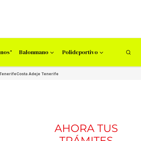
onos
Balonmano
Polideportivo
Tenerife
Costa Adeje Tenerife