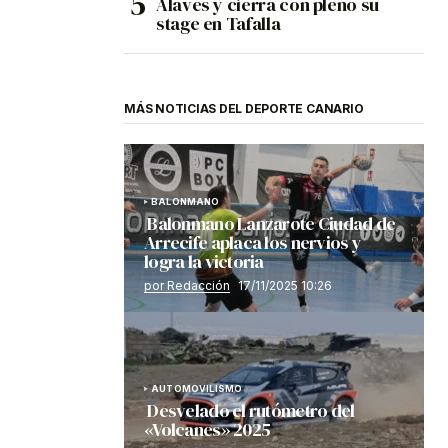
Alavés y cierra con pleno su
stage en Tafalla
MÁS NOTICIAS DEL DEPORTE CANARIO
BALONMANO
Balonmano Lanzarote Ciudad de
Arrecife aplaca los nervios y
logra la victoria
por Redacción
17/11/2025 10:26
AUTOMOVILISMO
Desvelado el rutómetro del
«Volcanes» 2025