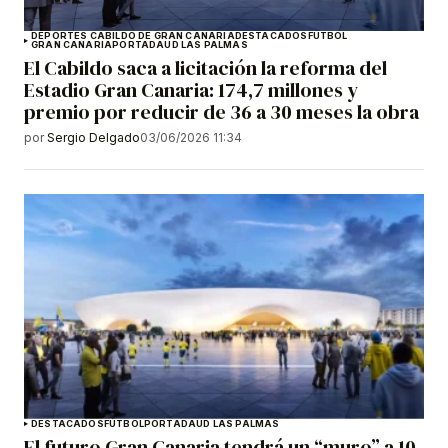
DEPORTES CABILDO DE GRAN CANARIA
DESTACADOS
FÚTBOL
GRAN CANARIA
PORTADA
UD LAS PALMAS
El Cabildo saca a licitación la reforma del
Estadio Gran Canaria: 174,7 millones y
premio por reducir de 36 a 30 meses la obra
por
Sergio Delgado
03/06/2026 11:34
DESTACADOS
FÚTBOL
PORTADA
UD LAS PALMAS
El futuro Gran Canaria tendrá un “muro” a 10