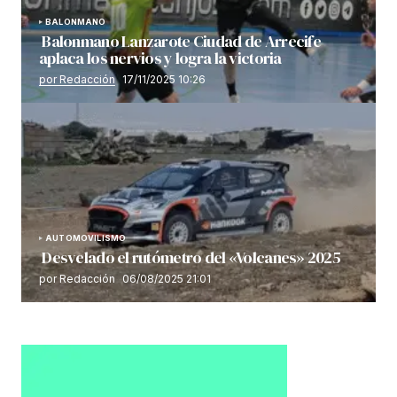
BALONMANO
Balonmano Lanzarote Ciudad de Arrecife
aplaca los nervios y logra la victoria
por Redacción
17/11/2025 10:26
AUTOMOVILISMO
Desvelado el rutómetro del «Volcanes» 2025
por Redacción
06/08/2025 21:01