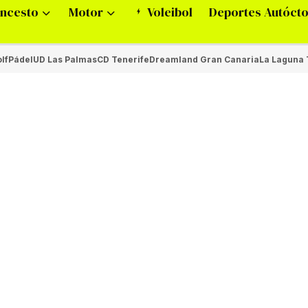
ncesto
Motor
Voleibol
Deportes Autóct
lf
Pádel
UD Las Palmas
CD Tenerife
Dreamland Gran Canaria
La Laguna 