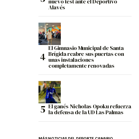
nuevo test ante el Deportivo
Alavés
El Gimnasio Municipal de Santa
Brígida reabre sus puertas con
unas instalaciones
completamente renovadas
El ganés Nicholas Opoku refuerza
la defensa de la UD Las Palmas
MÁS NOTICIAS DEL DEPORTE CANARIO