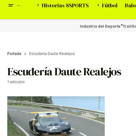
Historias 8SPORTS
Fútbol
Balo
Industria del Deporte
Trail
Go
Portada
Escudería Daute Realejos
Escudería Daute Realejos
1 artículos