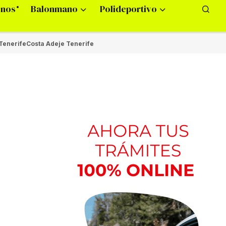
onos
Balonmano
Polideportivo
Tenerife
Costa Adeje Tenerife