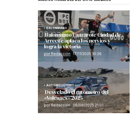
BALONMANO
Balonmano Lanzarote Ciudad de
Arrecife aplaca los nervios y
logra la victoria
por Redacción
17/11/2025 10:26
AUTOMOVILISMO
Desvelado el rutómetro del
«Volcanes» 2025
por Redacción
06/08/2025 21:01