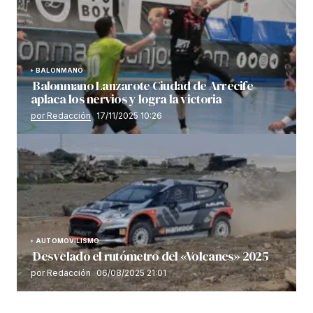
BALONMANO
Balonmano Lanzarote Ciudad de Arrecife
aplaca los nervios y logra la victoria
por Redacción
17/11/2025 10:26
AUTOMOVILISMO
Desvelado el rutómetro del «Volcanes» 2025
por Redacción
06/08/2025 21:01