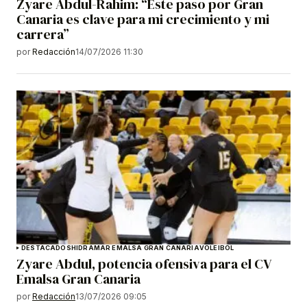
Zyare Abdul-Rahim: “Este paso por Gran
Canaria es clave para mi crecimiento y mi
carrera”
por
Redacción
14/07/2026 11:30
DESTACADOS
HIDRAMAR EMALSA GRAN CANARIA
VOLEIBOL
Zyare Abdul, potencia ofensiva para el CV
Emalsa Gran Canaria
por
Redacción
13/07/2026 09:05