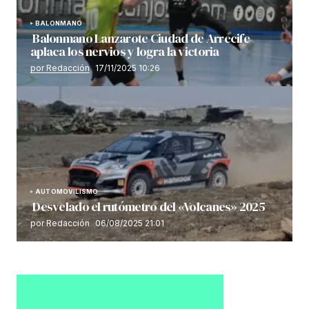
BALONMANO
Balonmano Lanzarote Ciudad de Arrecife
aplaca los nervios y logra la victoria
por Redacción
17/11/2025 10:26
AUTOMOVILISMO
Desvelado el rutómetro del «Volcanes» 2025
por Redacción
06/08/2025 21:01