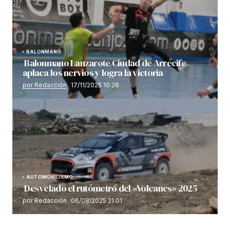
BALONMANO
Balonmano Lanzarote Ciudad de Arrecife
aplaca los nervios y logra la victoria
por Redacción
17/11/2025 10:26
AUTOMOVILISMO
Desvelado el rutómetro del «Volcanes» 2025
por Redacción
06/08/2025 21:01