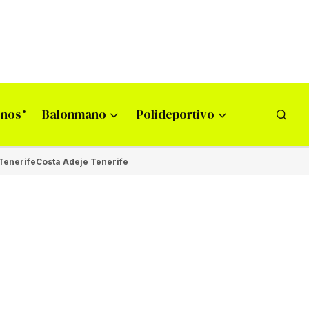
onos
Balonmano
Polideportivo
Tenerife
Costa Adeje Tenerife