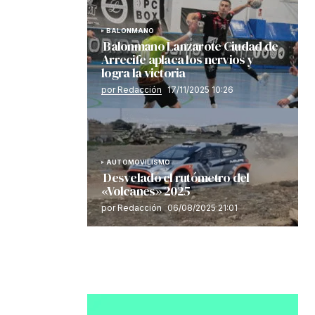
BALONMANO
Balonmano Lanzarote Ciudad de
Arrecife aplaca los nervios y
logra la victoria
por Redacción
17/11/2025 10:26
AUTOMOVILISMO
Desvelado el rutómetro del
«Volcanes» 2025
por Redacción
06/08/2025 21:01