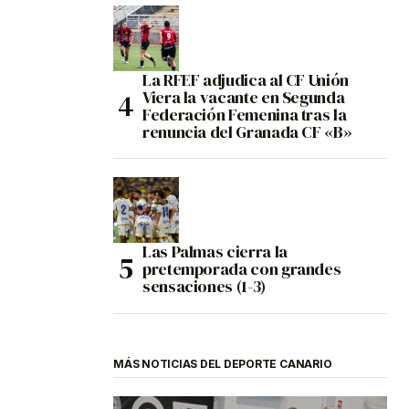
La RFEF adjudica al CF Unión
Viera la vacante en Segunda
Federación Femenina tras la
renuncia del Granada CF «B»
Las Palmas cierra la
pretemporada con grandes
sensaciones (1-3)
MÁS NOTICIAS DEL DEPORTE CANARIO