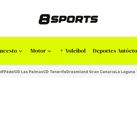
ncesto
Motor
Voleibol
Deportes Autóct
lf
Pádel
UD Las Palmas
CD Tenerife
Dreamland Gran Canaria
La Laguna 