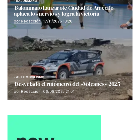
BALONMANO
Balonmano Lanzarote Ciudad de Arrecife
aplaca los nervios y logra la victoria
por Redacción
17/11/2025 10:26
AUTOMOVILISMO
Desvelado el rutómetro del «Volcanes» 2025
por Redacción
06/08/2025 21:01