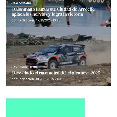
BALONMANO
Balonmano Lanzarote Ciudad de Arrecife
aplaca los nervios y logra la victoria
por Redacción
17/11/2025 10:26
AUTOMOVILISMO
Desvelado el rutómetro del «Volcanes» 2025
por Redacción
06/08/2025 21:01