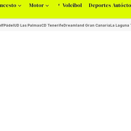
ncesto
Motor
Voleibol
Deportes Autóct
lf
Pádel
UD Las Palmas
CD Tenerife
Dreamland Gran Canaria
La Laguna 