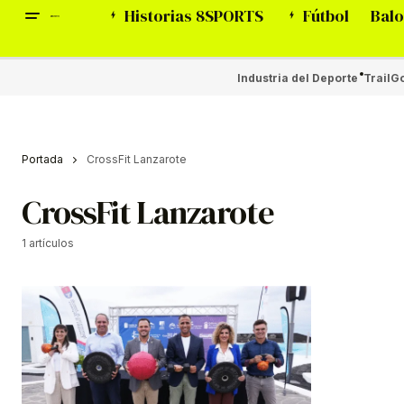
Historias 8SPORTS
Fútbol
Balo
Industria del Deporte
Trail
Go
Portada
CrossFit Lanzarote
CrossFit Lanzarote
1 artículos