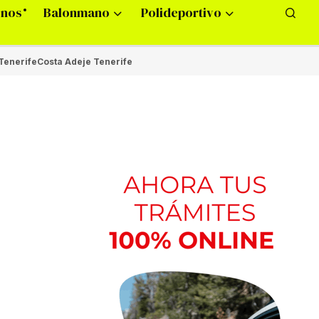
onos
Balonmano
Polideportivo
Tenerife
Costa Adeje Tenerife