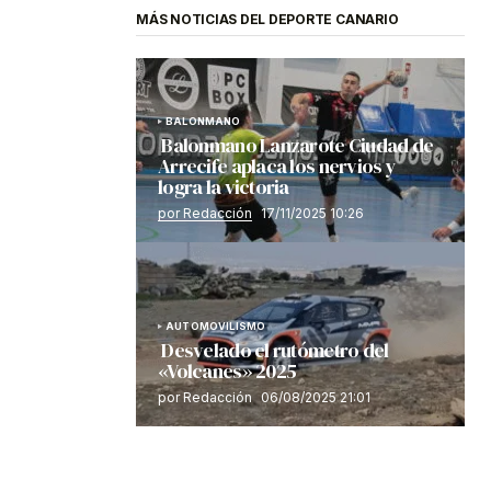
MÁS NOTICIAS DEL DEPORTE CANARIO
BALONMANO
Balonmano Lanzarote Ciudad de
Arrecife aplaca los nervios y
logra la victoria
por Redacción
17/11/2025 10:26
AUTOMOVILISMO
Desvelado el rutómetro del
«Volcanes» 2025
por Redacción
06/08/2025 21:01