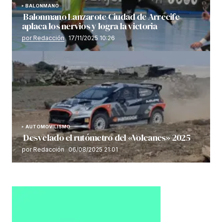
BALONMANO
Balonmano Lanzarote Ciudad de Arrecife
aplaca los nervios y logra la victoria
por Redacción
17/11/2025 10:26
AUTOMOVILISMO
Desvelado el rutómetro del «Volcanes» 2025
por Redacción
06/08/2025 21:01