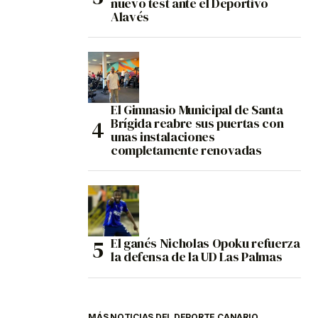
nuevo test ante el Deportivo
Alavés
El Gimnasio Municipal de Santa
Brígida reabre sus puertas con
unas instalaciones
completamente renovadas
El ganés Nicholas Opoku refuerza
la defensa de la UD Las Palmas
MÁS NOTICIAS DEL DEPORTE CANARIO