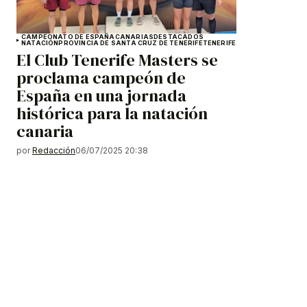
CAMPEONATO DE ESPAÑA
CANARIAS
DESTACADOS
NATACIÓN
PROVINCIA DE SANTA CRUZ DE TENERIFE
TENERIFE
El Club Tenerife Masters se
proclama campeón de
España en una jornada
histórica para la natación
canaria
por
Redacción
06/07/2025 20:38