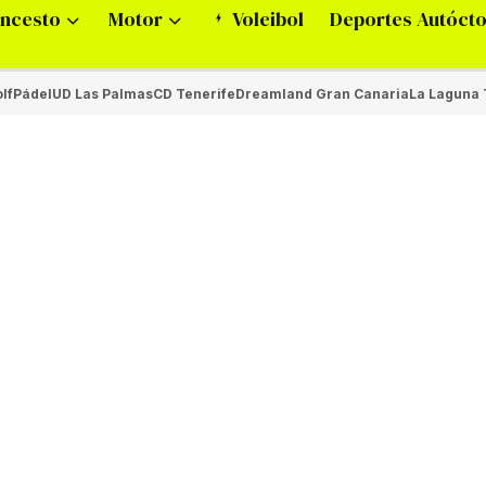
ncesto
Motor
Voleibol
Deportes Autóct
lf
Pádel
UD Las Palmas
CD Tenerife
Dreamland Gran Canaria
La Laguna 