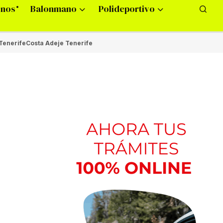
onos
Balonmano
Polideportivo
Tenerife
Costa Adeje Tenerife