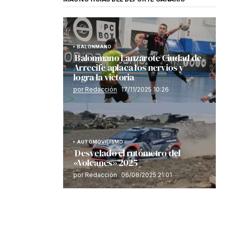
BALONMANO
Balonmano Lanzarote Ciudad de
Arrecife aplaca los nervios y
logra la victoria
por Redacción
17/11/2025 10:26
AUTOMOVILISMO
Desvelado el rutómetro del
«Volcanes» 2025
por Redacción
06/08/2025 21:01