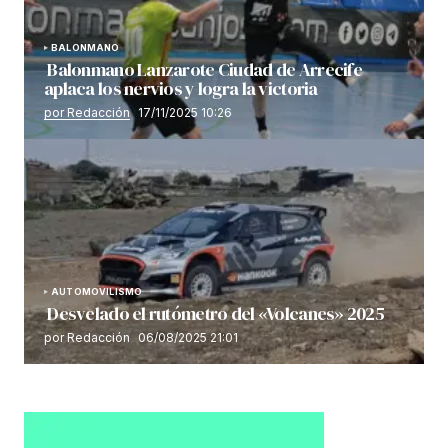
BALONMANO
Balonmano Lanzarote Ciudad de Arrecife
aplaca los nervios y logra la victoria
por Redacción
17/11/2025 10:26
AUTOMOVILISMO
Desvelado el rutómetro del «Volcanes» 2025
por Redacción
06/08/2025 21:01